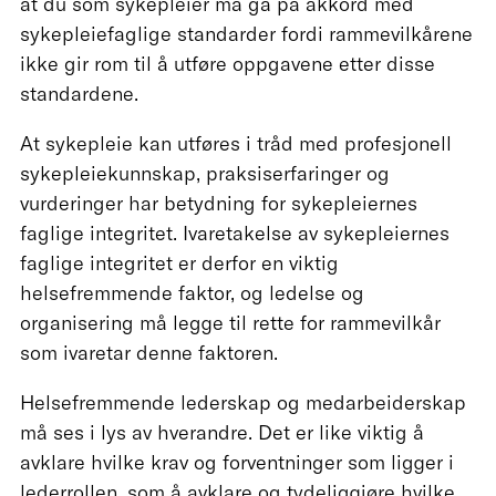
at du som sykepleier må gå på akkord med
sykepleiefaglige standarder fordi rammevilkårene
ikke gir rom til å utføre oppgavene etter disse
standardene.
At sykepleie kan utføres i tråd med profesjonell
sykepleiekunnskap, praksiserfaringer og
vurderinger har betydning for sykepleiernes
faglige integritet. Ivaretakelse av sykepleiernes
faglige integritet er derfor en viktig
helsefremmende faktor, og ledelse og
organisering må legge til rette for rammevilkår
som ivaretar denne faktoren.
Helsefremmende lederskap og medarbeiderskap
må ses i lys av hverandre. Det er like viktig å
avklare hvilke krav og forventninger som ligger i
lederrollen, som å avklare og tydeliggjøre hvilke