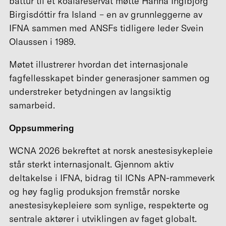
båttur til et koalareservat møtte Hanna Ingibjörg
Birgisdóttir fra Island – en av grunnleggerne av
IFNA sammen med ANSFs tidligere leder Svein
Olaussen i 1989.
Møtet illustrerer hvordan det internasjonale
fagfellesskapet binder generasjoner sammen og
understreker betydningen av langsiktig
samarbeid.
Oppsummering
WCNA 2026 bekreftet at norsk anestesisykepleie
står sterkt internasjonalt. Gjennom aktiv
deltakelse i IFNA, bidrag til ICNs APN-rammeverk
og høy faglig produksjon fremstår norske
anestesisykepleiere som synlige, respekterte og
sentrale aktører i utviklingen av faget globalt.