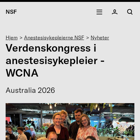
NSF
Navigasjonssti
Hjem
Anestesisykepleierne NSF
Nyheter
Verdenskongress i
anestesisykepleier -
WCNA
Australia 2026