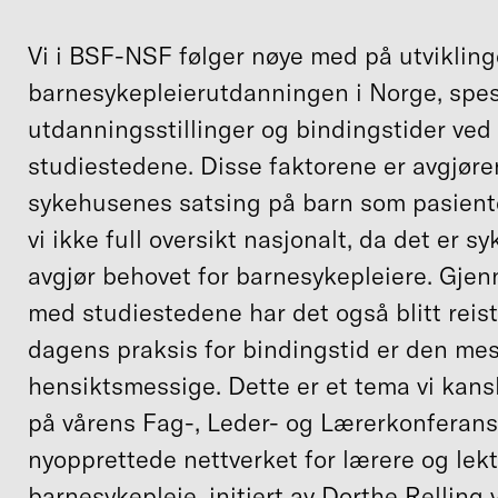
Vi i BSF-NSF følger nøye med på utvikling
barnesykepleierutdanningen i Norge, spes
utdanningsstillinger og bindingstider ved 
studiestedene. Disse faktorene er avgjøre
sykehusenes satsing på barn som pasiente
vi ikke full oversikt nasjonalt, da det er 
avgjør behovet for barnesykepleiere. Gjen
med studiestedene har det også blitt reis
dagens praksis for bindingstid er den mes
hensiktsmessige. Dette er et tema vi kans
på vårens Fag-, Leder- og Lærerkonferanse,
nyopprettede nettverket for lærere og lekt
barnesykepleie, initiert av Dorthe Relling