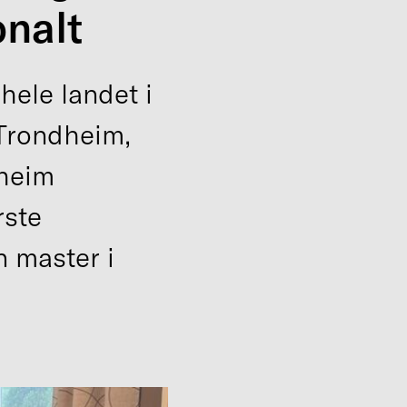
nalt
hele landet i
 Trondheim,
dheim
rste
n master i