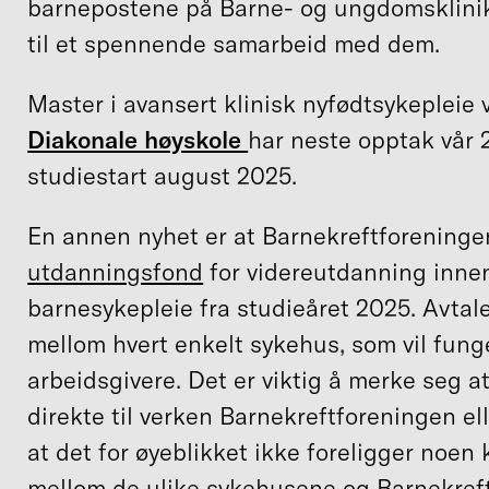
barnepostene på Barne- og ungdomsklinik
til et spennende samarbeid med dem.
Master i avansert klinisk nyfødtsykepleie
Diakonale høyskole
har neste opptak vår
studiestart august 2025.
En annen nyhet er at Barnekreftforeninge
utdanningsfond
for videreutdanning innen
barnesykepleie fra studieåret 2025. Avtalen
mellom hvert enkelt sykehus, som vil fun
arbeidsgivere. Det er viktig å merke seg a
direkte til verken Barnekreftforeningen e
at det for øyeblikket ikke foreligger noen 
mellom de ulike sykehusene og Barnekref