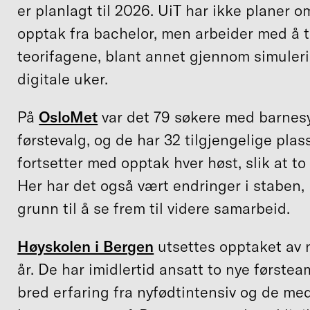
er planlagt til 2026. UiT har ikke planer om
opptak fra bachelor, men arbeider med å t
teorifagene, blant annet gjennom simuler
digitale uker.
På
OsloMet
var det 79 søkere med barnes
førstevalg, og de har 32 tilgjengelige pla
fortsetter med opptak hver høst, slik at to 
Her har det også vært endringer i staben,
grunn til å se frem til videre samarbeid.
Høyskolen i Bergen
utsettes opptaket av n
år. De har imidlertid ansatt to nye først
bred erfaring fra nyfødtintensiv og de me