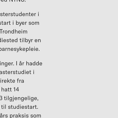
sterstudenter i
tart i byer som
 Trondheim
iested tilbyr en
 barnesykepleie.
inger. I år hadde
asterstudiet i
rekte fra
hatt 14
3 tilgjengelige,
il studiestart.
 års praksis som