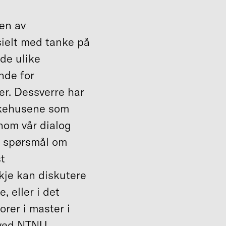
en av
ielt med tanke på
de ulike
nde for
r. Dessverre har
sykehusene som
nom vår dialog
t spørsmål om
t
kje kan diskutere
 eller i det
orer i master i
 ved NTNU.