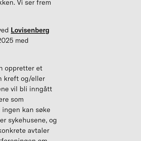
ken. Vi ser frem
 ved
Lovisenberg
 2025 med
n oppretter et
 kreft og/eller
e vil bli inngått
gere som
t ingen kan søke
ller sykehusene, og
konkrete avtaler
tforeningen om