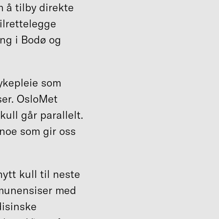
 å tilby direkte
ilrettelegge
ing i Bodø og
ykepleie som
sser. OsloMet
kull går parallelt.
 noe som gir oss
ytt kull til neste
eamunensiser med
disinske