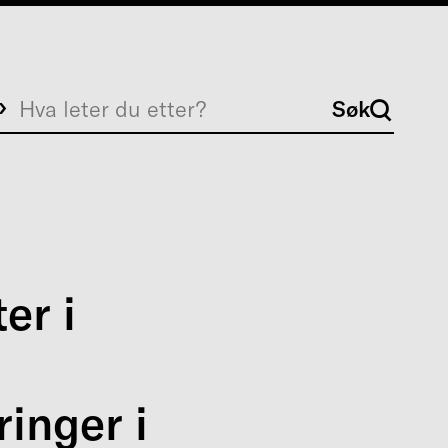
Søk
Søk
er i
inger i