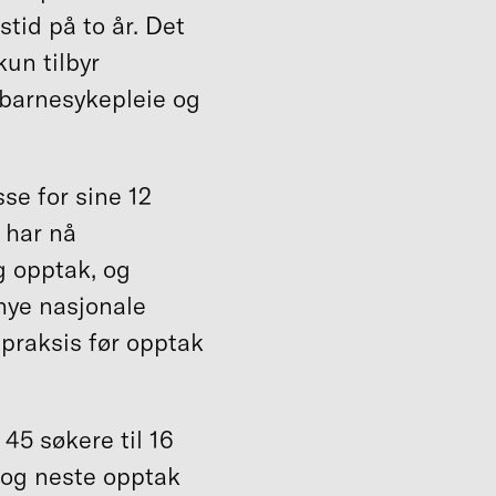
stid på to år. Det
kun tilbyr
i barnesykepleie og
se for sine 12
g har nå
ig opptak, og
 nye nasjonale
 praksis før opptak
45 søkere til 16
 og neste opptak