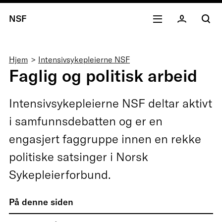
NSF
Navigasjonssti
Hjem
Intensivsykepleierne NSF
Faglig og politisk arbeid
Intensivsykepleierne NSF deltar aktivt
i samfunnsdebatten og er en
engasjert faggruppe innen en rekke
politiske satsinger i Norsk
Sykepleierforbund.
På denne siden