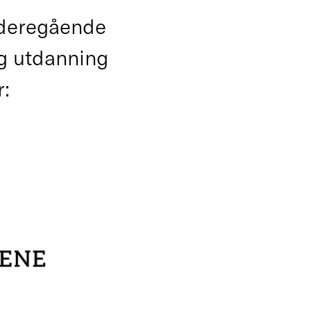
ideregående
ig utdanning
r: