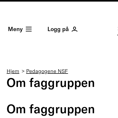
Meny
Logg på
Navigasjonssti
Hjem
Pedagogene NSF
Om faggruppen
Om faggruppen