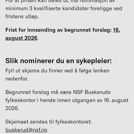
For at prisen kan deles ut, må nominasjon av
minimum 3 kvalifiserte kandidater foreligge ved
fristens utløp.
Frist for innsending av begrunnet forslag:
16.
august 2026
.
Slik nominerer du en sykepleier:
Fyll ut skjema du finner ved å følge lenken
nedenfor.
Begrunnet forslag må være NSF Buskeruds
fylkeskontor i hende innen utgangen av 16. august
2026.
Skjemaet sendes til fylkeskontoret:
buskerud@nsf.no