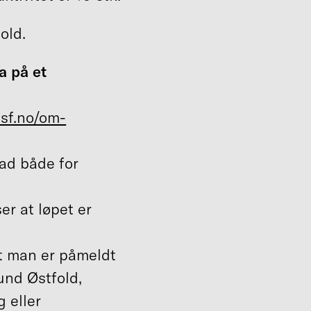
old.
a på et
sf.no/om-
d både for
er at løpet er
t man er påmeldt
nd Østfold,
 eller