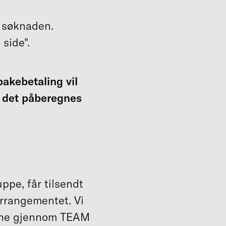
i søknaden.
side".
bakebetaling vil
å det påberegnes
uppe, får tilsendt
rrangementet. Vi
pene gjennom TEAM