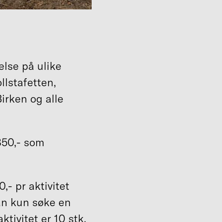
lse på ulike
lstafetten,
Birken og alle
850,- som
,- pr aktivitet
an kun søke en
tivitet er 10 stk.