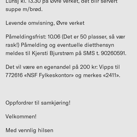
Lunsj kl. 13.30 på Øvre verket, det blir servert
suppe m/brød.
Levende omvisning, Øvre verket
Påmeldingsfrist: 10.06 (Det er 50 plasser, så vær
rask!) Påmelding og eventuelle dietthensyn
meldes til Kjersti Bjurstrøm på SMS t. 90260591.
Det vil være en egenandel på 200 kr: Vipps til
772616 «NSF Fylkeskontor» og merkes «2411».
Oppfordrer til samkjøring!
Velkommen!
Med vennlig hilsen