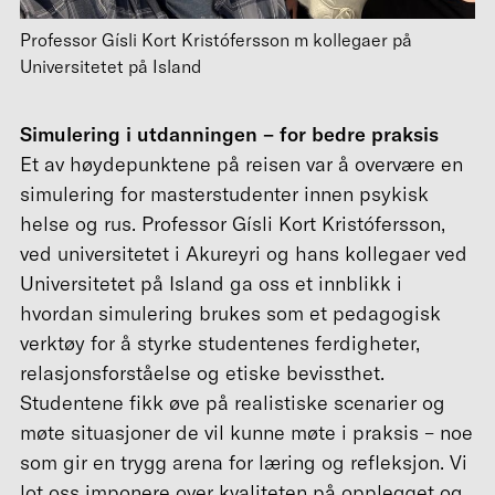
Professor Gísli Kort Kristófersson m kollegaer på
Universitetet på Island
Simulering i utdanningen – for bedre praksis
Et av høydepunktene på reisen var å overvære en
simulering for masterstudenter innen psykisk
helse og rus. Professor Gísli Kort Kristófersson,
ved universitetet i Akureyri og hans kollegaer ved
Universitetet på Island ga oss et innblikk i
hvordan simulering brukes som et pedagogisk
verktøy for å styrke studentenes ferdigheter,
relasjonsforståelse og etiske bevissthet.
Studentene fikk øve på realistiske scenarier og
møte situasjoner de vil kunne møte i praksis – noe
som gir en trygg arena for læring og refleksjon. Vi
lot oss imponere over kvaliteten på opplegget og