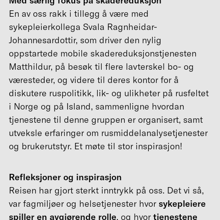
Med særlig fokus på skadereduksjon
En av oss rakk i tillegg å være med
sykepleierkollega Svala Ragnheidar-
Johannesardottir, som driver den nylig
oppstartede mobile skadereduksjonstjenesten
Matthildur, på besøk til flere lavterskel bo- og
væresteder, og videre til deres kontor for å
diskutere ruspolitikk, lik- og ulikheter på rusfeltet
i Norge og på Island, sammenligne hvordan
tjenestene til denne gruppen er organisert, samt
utveksle erfaringer om rusmiddelanalysetjenester
og brukerutstyr. Et møte til stor inspirasjon!
Refleksjoner og inspirasjon
Reisen har gjort sterkt inntrykk på oss. Det vi så,
var fagmiljøer og helsetjenester hvor
sykepleiere
spiller en avgjørende rolle
, og hvor
tjenestene