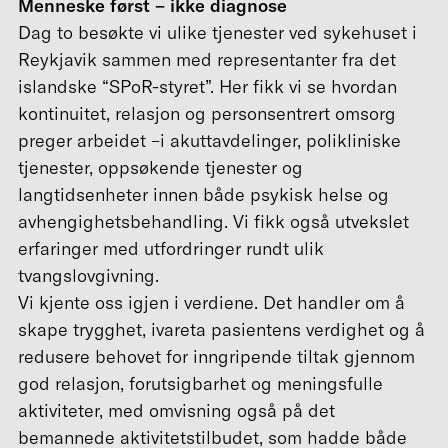
Menneske først – ikke diagnose
Dag to besøkte vi ulike tjenester ved sykehuset i
Reykjavik sammen med representanter fra det
islandske “SPoR-styret”. Her fikk vi se hvordan
kontinuitet, relasjon og personsentrert omsorg
preger arbeidet –i akuttavdelinger, polikliniske
tjenester, oppsøkende tjenester og
langtidsenheter innen både psykisk helse og
avhengighetsbehandling. Vi fikk også utvekslet
erfaringer med utfordringer rundt ulik
tvangslovgivning.
Vi kjente oss igjen i verdiene. Det handler om å
skape trygghet, ivareta pasientens verdighet og å
redusere behovet for inngripende tiltak gjennom
god relasjon, forutsigbarhet og meningsfulle
aktiviteter, med omvisning også på det
bemannede aktivitetstilbudet, som hadde både