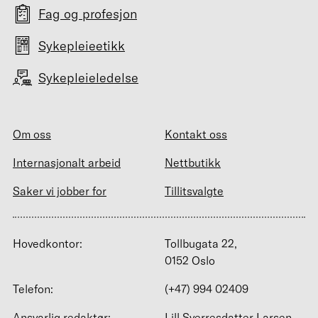
Fag og profesjon
Sykepleieetikk
Sykepleieledelse
Om oss
Kontakt oss
Internasjonalt arbeid
Nettbutikk
Saker vi jobber for
Tillitsvalgte
Hovedkontor:
Tollbugata 22,
0152 Oslo
Telefon:
(+47) 994 02409
Ansvarlig redaktør:
Lill Sverresdatter Larsen