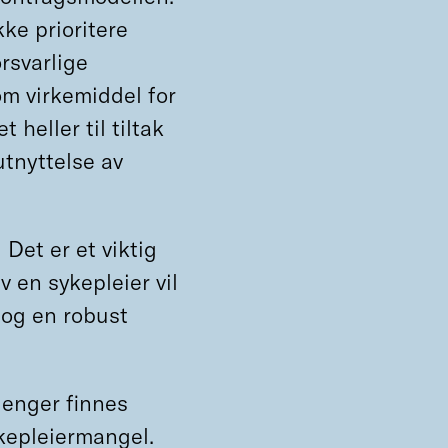
kke prioritere
rsvarlige
om virkemiddel for
 heller til tiltak
tnyttelse av
.
Det er et viktig
v en sykepleier vil
 og en robust
lenger finnes
ykepleiermangel.