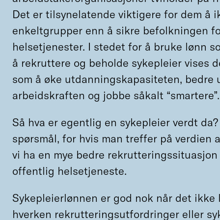
Det er tilsynelatende viktigere for dem å i
enkeltgrupper enn å sikre befolkningen fo
helsetjenester. I stedet for å bruke lønn s
å rekruttere og beholde sykepleier vises det
som å øke utdanningskapasiteten, bedre u
arbeidskraften og jobbe såkalt “smartere”
Så hva er egentlig en sykepleier verdt da? 
spørsmål, for hvis man treffer på verdien a
vi ha en mye bedre rekrutteringssituasjon
offentlig helsetjeneste.
Sykepleierlønnen er god nok når det ikke 
hverken rekrutteringsutfordringer eller s