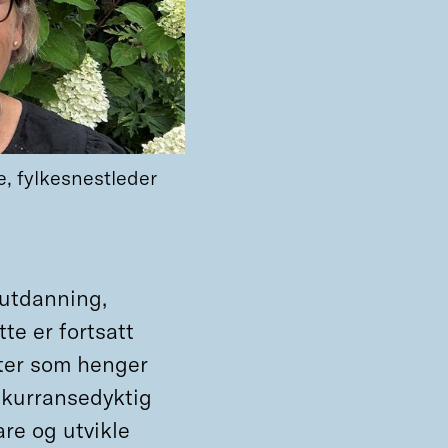
e, fylkesnestleder
 utdanning,
te er fortsatt
eter som henger
kurransedyktig
are og utvikle