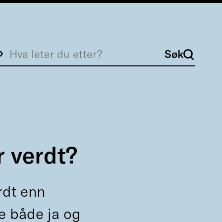
Søk
Søk
r verdt?
rdt enn
e både ja og