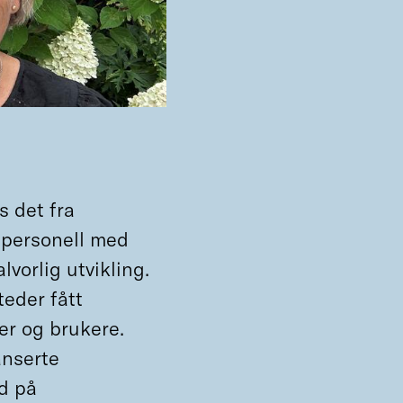
s det fra
v personell med
vorlig utvikling.
eder fått
er og brukere.
anserte
d på