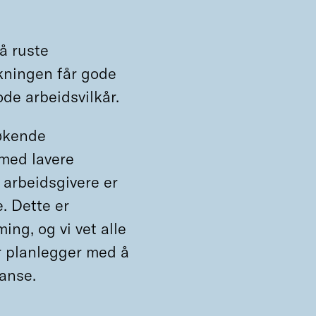
å ruste
lkningen får gode
ode arbeidsvilkår.
 økende
 med lavere
 arbeidsgivere er
. Dette er
ing, og vi vet alle
 planlegger med å
anse.