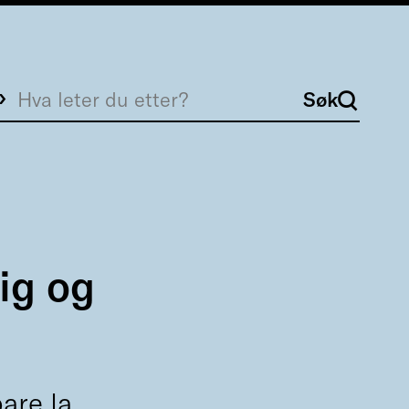
Søk
Søk
ig og
bare la