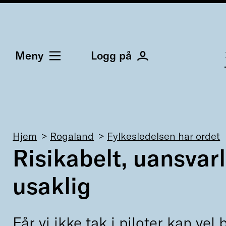
Meny
Logg på
Navigasjonssti
Hjem
Rogaland
Fylkesledelsen har ordet
Risikabelt, uansvarl
usaklig
Får vi ikke tak i piloter kan vel 