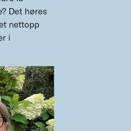
e? Det høres
det nettopp
r i