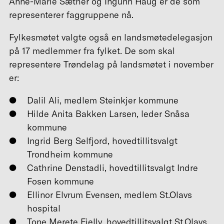
Anne-Marie Sæther og Ingunn Haug er de som
representerer faggruppene nå.
Fylkesmøtet valgte også en landsmøtedelegasjon
på 17 medlemmer fra fylket. De som skal
representere Trøndelag på landsmøtet i november
er:
Dalil Ali, medlem Steinkjer kommune
Hilde Anita Bakken Larsen, leder Snåsa
kommune
Ingrid Berg Selfjord, hovedtillitsvalgt
Trondheim kommune
Cathrine Denstadli, hovedtillitsvalgt Indre
Fosen kommune
Ellinor Elvrum Evensen, medlem St.Olavs
hospital
Tone Merete Fjelly, hovedtillitsvalgt St.Olavs