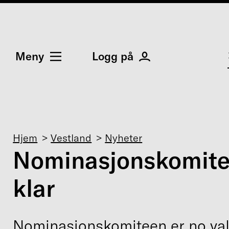
Meny
Logg på
Navigasjonssti
Hjem
Vestland
Nyheter
Nominasjonskomite
klar
Nominasjonskomiteen er no val