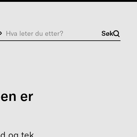
Søk
Søk
en er
d og tek