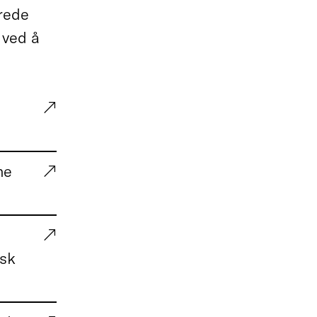
erede
 ved å
me
rsk