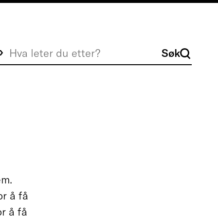
Søk
Søk
em.
r å få
r å få