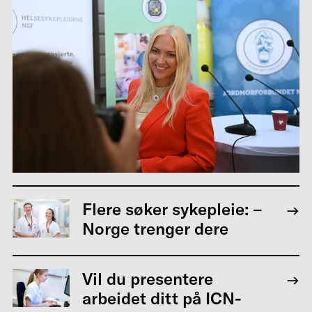
Flere søker sykepleie: –
Norge trenger dere
Vil du presentere
arbeidet ditt på ICN-