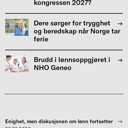
kongressen 2027?
Dere sørger for trygghet
og beredskap når Norge tar
ferie
Brudd i lønnsoppgjøret i
NHO Geneo
Enighet, men diskusjonen om lønn fortsetter