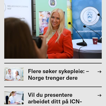
Flere søker sykepleie: –
Norge trenger dere
Vil du presentere
arbeidet ditt på ICN-