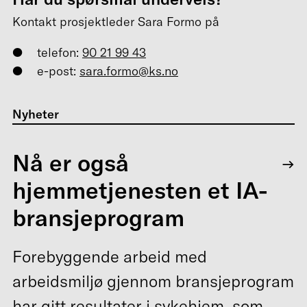
Kontakt prosjektleder Sara Formo på
telefon:
90 21 99 43
e-post:
sara.formo@ks.no
Nyheter
Nå er også
hjemmetjenesten et IA-
bransjeprogram
Forebyggende arbeid med
arbeidsmiljø gjennom bransjeprogram
har gitt resultater i sykehjem, som