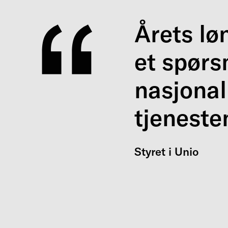
Årets lø
et spør
nasjonal
tjeneste
Styret i Unio