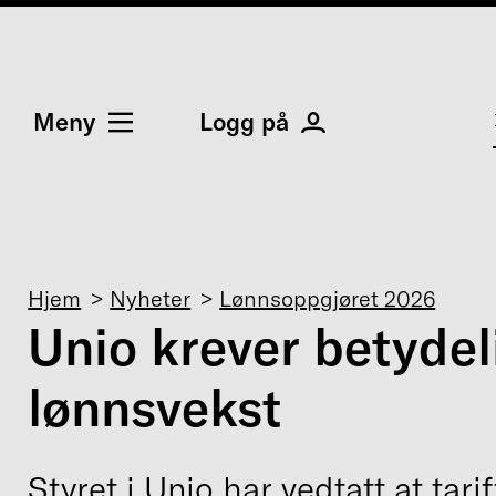
Meny
Logg på
Navigasjonssti
Hjem
Nyheter
Lønnsoppgjøret 2026
Unio krever betydel
lønnsvekst
Styret i Unio har vedtatt at tari