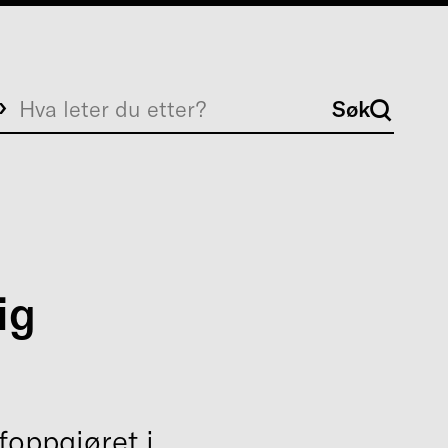
Søk
Søk
ig
ffoppgjøret i