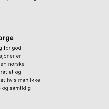
å
orge
g for god
sjoner er
Den norske
ratiet og
ket hvis man ikke
e og samtidig