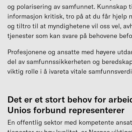
og polarisering av samfunnet. Kunnskap ti
informasjon kritisk, tro på at du får hjelp 
og tiltro til at myndighetene vil oss vel, a
tjenester som kan svare på behovene befo
Profesjonene og ansatte med høyere utdan
del av samfunnssikkerheten og beredskap
viktig rolle i å ivareta vitale samfunnsverdie
Det er et stort behov for arbe
Unios forbund representerer
En offentlig sektor med kompetente ansat
tjenester av høy kvalitet, er Norges viktig