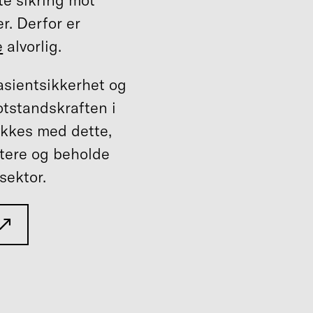
r. Derfor er
e
alvorlig.
pasientsikkerhet og
otstandskraften i
lykkes med dette,
uttere og beholde
sektor.