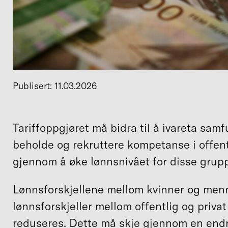
Publisert: 11.03.2026
Tariffoppgjøret må bidra til å ivareta sam
beholde og rekruttere kompetanse i offent
gjennom å øke lønnsnivået for disse grup
Lønnsforskjellene mellom kvinner og menn
lønnsforskjeller mellom offentlig og priva
reduseres. Dette må skje gjennom en endr