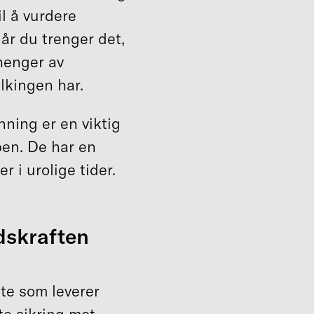
l å vurdere
når du trenger det,
vhenger av
lkingen har.
ning er en viktig
en. De har en
r i urolige tider.
idskraften
te som leverer
ste sikring mot