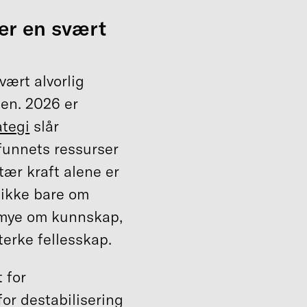
er en svært
vært alvorlig
den. 2026 er
ategi
slår
funnets ressurser
tær kraft alene er
 ikke bare om
e mye om kunnskap,
sterke fellesskap.
t for
for destabilisering