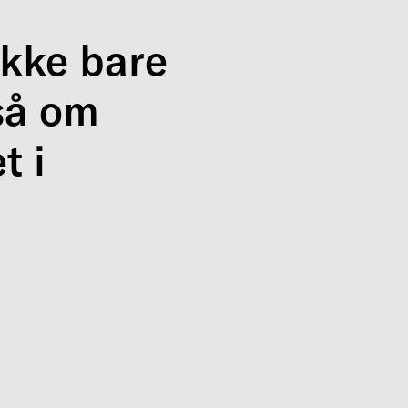
ikke bare
så om
t i