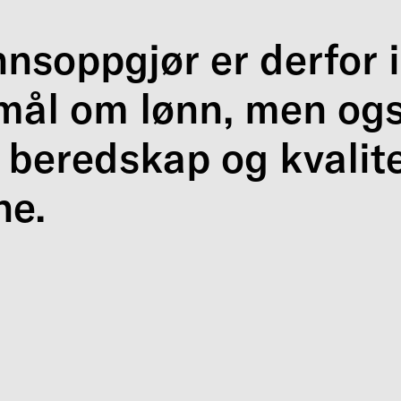
nnsoppgjør er derfor 
smål om lønn, men og
 beredskap og kvalite
ne.