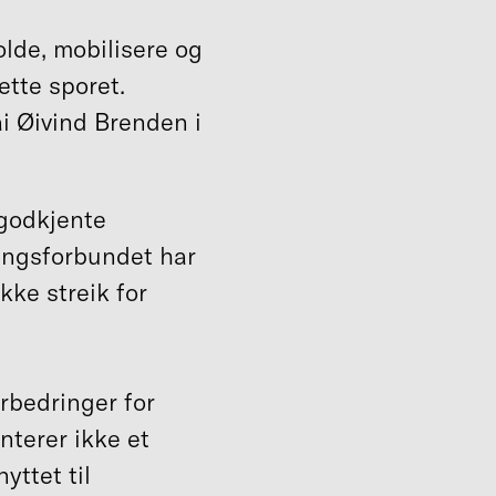
olde, mobilisere og
dette sporet.
ai Øivind Brenden i
 godkjente
ningsforbundet har
kke streik for
orbedringer for
terer ikke et
ttet til