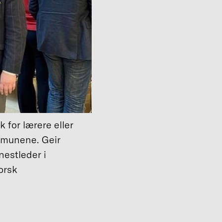
for lærere eller
mmunene. Geir
nestleder i
orsk