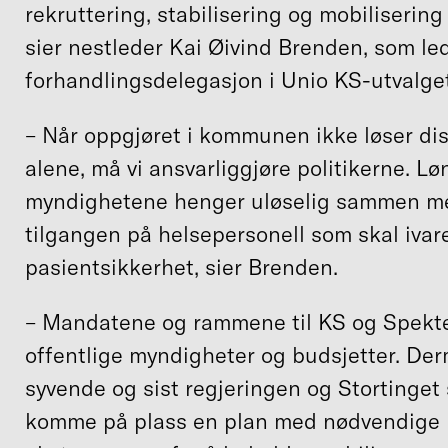
rekruttering, stabilisering og mobilisering
sier nestleder Kai Øivind Brenden, som l
forhandlingsdelegasjon i Unio KS-utvalget
– Når oppgjøret i kommunen ikke løser di
alene, må vi ansvarliggjøre politikerne. Lø
myndighetene henger uløselig sammen 
tilgangen på helsepersonell som skal ivare
pasientsikkerhet, sier Brenden.
– Mandatene og rammene til KS og Spekt
offentlige myndigheter og budsjetter. Der
syvende og sist regjeringen og Stortinget 
komme på plass en plan med nødvendige m