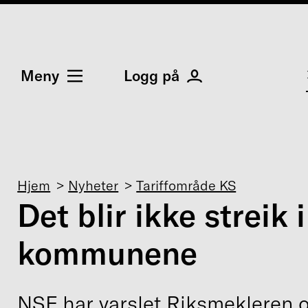
Meny
Logg på
Navigasjonssti
Hjem
Nyheter
Tariffområde KS
Det blir ikke streik i
kommunene
NSF har varslet Riksmekleren 