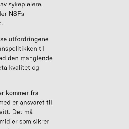
 av sykepleiere,
eder NSFs
.
sse utfordringene
nnspolitikken til
med den manglende
ta kvalitet og
er kommer fra
med er ansvaret til
sitt. Det må
idler som sikrer