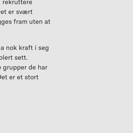
 rekruttere
Det er svært
gges fram uten at
a nok kraft i seg
lert sett.
e grupper de har
et er et stort