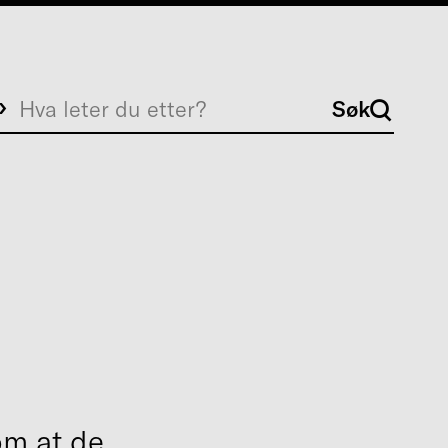
Søk
Søk
om at de