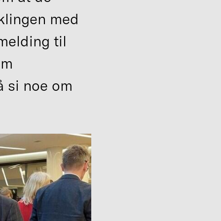
eklingen med
elding til
am
å si noe om