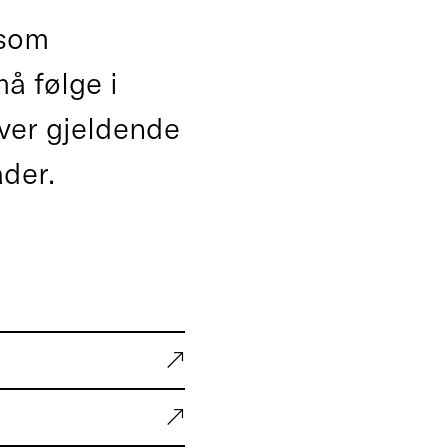
 som
å følge i
over gjeldende
åder.