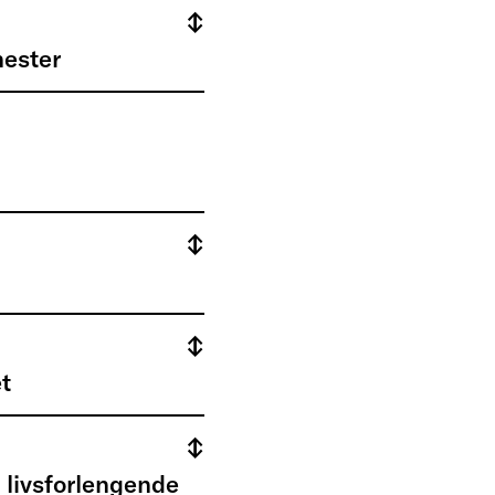
ester
t
 livsforlengende