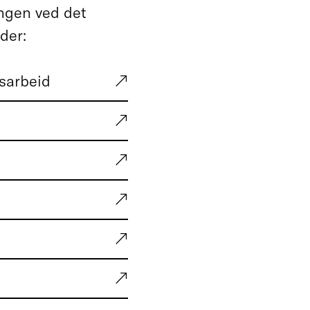
ngen ved det
der:
tsarbeid