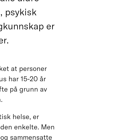
å, psykisk
agkunnskap er
er.
ket at personer
us har 15-20 år
fte på grunn av
.
sk helse, er
t den enkelte. Men
e og sammensatte