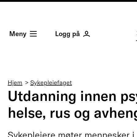
Meny
Logg på
Navigasjonssti
Hjem
Sykepleiefaget
Utdanning innen ps
helse, rus og avhen
Sykepleiere møter mennesker i 