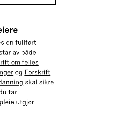
eiere
s en fullført
står av både
rift om felles
inger
og
Forskrift
tdanning
skal sikre
du tar
leie utgjør