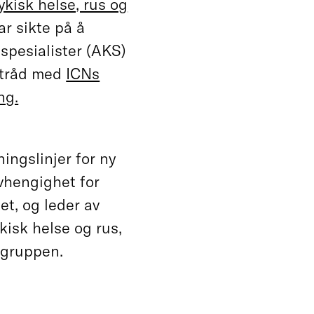
kisk helse, rus og
r sikte på å
 spesialister (AKS)
i tråd med
ICNs
ng.
ingslinjer for ny
vhengighet for
det, og leder av
isk helse og rus,
mgruppen.