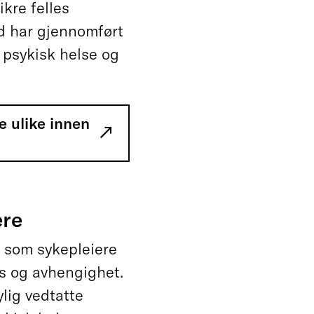
kre felles
d har gjennomført
 psykisk helse og
 ulike innen
ere
 som sykepleiere
us og avhengighet.
lig vedtatte