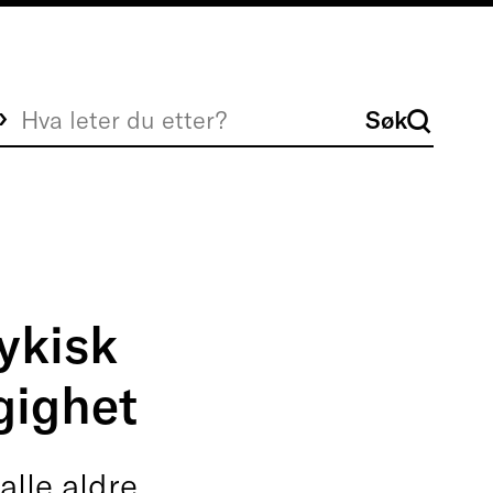
Søk
Søk
ykisk
gighet
alle aldre