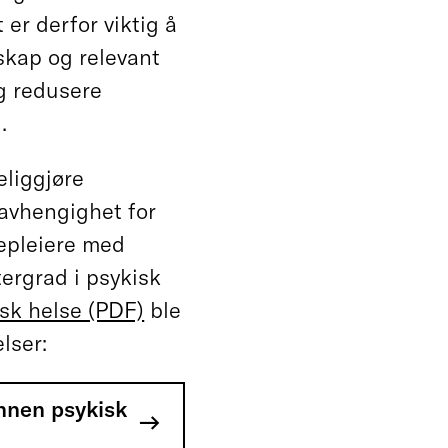
 er derfor viktig å
nskap og relevant
g redusere
.
liggjøre
avhengighet for
epleiere med
ergrad i psykisk
isk helse (PDF)
ble
lser:
innen psykisk