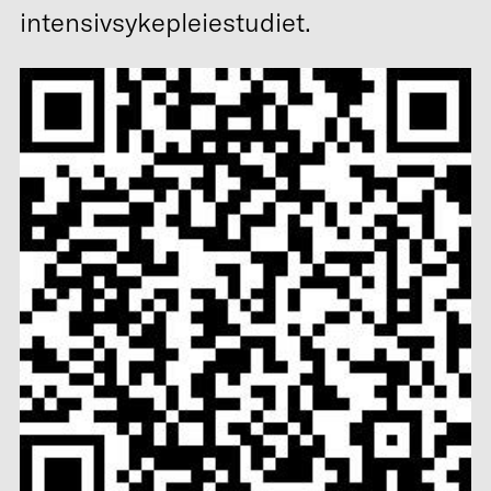
intensivsykepleiestudiet.