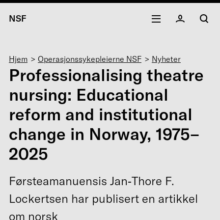
NSF
Navigasjonssti
Hjem
Operasjonssykepleierne NSF
Nyheter
Professionalising theatre
nursing: Educational
reform and institutional
change in Norway, 1975–
2025
Førsteamanuensis Jan‑Thore F.
Lockertsen har publisert en artikkel
om norsk