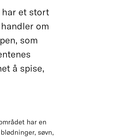
har et stort
t handler om
ppen, som
ientenes
net å spise,
gområdet har en
 blødninger, søvn,