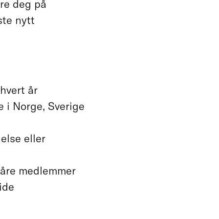
ere deg på
ste nytt
hvert år
 i Norge, Sverige
else eller
 våre medlemmer
ide