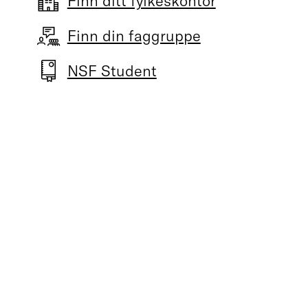
Finn ditt fylkeskontor
Finn din faggruppe
NSF Student