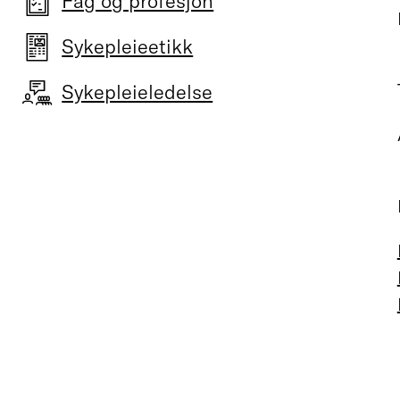
Fag og profesjon
Sykepleieetikk
Sykepleieledelse