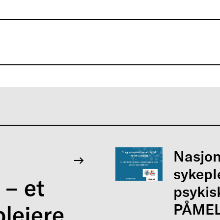
Nasjon
sykepl
 – et
psykis
PÅMEL
pleiere