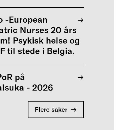
o -European
atric Nurses 20 års
um! Psykisk helse og
 til stede i Belgia.
PoR på
lsuka - 2026
Flere saker