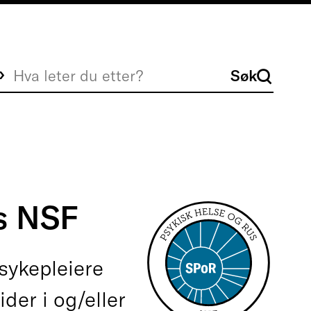
Søk
Søk
us NSF
sykepleiere
der i og/eller