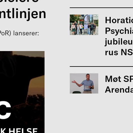
ntlinjen
Horati
Psychi
oR) lanserer:
jubile
rus NSF
Møt S
Arenda