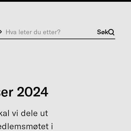
Søk
Søk
ser 2024
kal vi dele ut
medlemsmøtet i