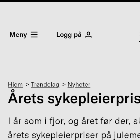
Meny
Logg på
Navigasjonssti
Hjem
Trøndelag
Nyheter
Årets sykepleierpri
I år som i fjor, og året før der, s
årets sykepleierpriser på jule