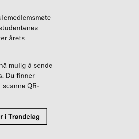
s julemedlemsmøte -
g studentenes
ter årets
 nå mulig å sende
s. Du finner
er scanne QR-
r i Trøndelag