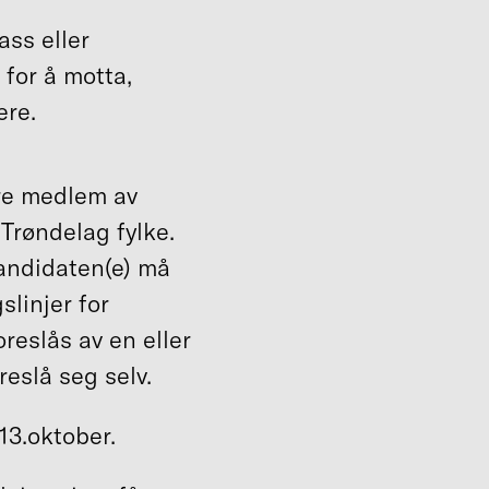
ass eller
 for å motta,
ere.
re medlem av
 Trøndelag fylke.
Kandidaten(e) må
slinjer for
reslås av en eller
reslå seg selv.
 13.oktober.