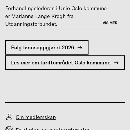
Forhandlingslederen i Unio Oslo kommune
er Marianne Lange Krogh fra
VIS MER
Utdanningsforbundet.
MEDLEMMER I UNIO OSLO KOMMUNE
Utdanningsforbundet:
9728
Følg lønnsoppgjøret 2026
Norsk Sykepleierforbund:
3003
Norsk Fysioterapeutforbund:
303
Les mer om tariffområdet Oslo kommune
Akademikerforbundet:
297
Norsk Ergoterapeutforbund:
267
Forskerforbundet:
123
Bibliotekarforbundet:
94
Norsk Tannpleierforening:
43
Norsk logopedforbund:
35
Det norske maskinistforbund:
30
Om medlemskap
Spir:
1