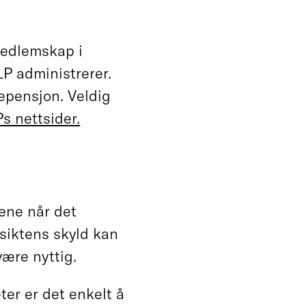
 medlemskap i
P administrerer.
epensjon. Veldig
s nettsider.
rene når det
rsiktens skyld kan
være nyttig.
ter er det enkelt å