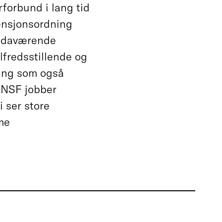
rforbund i lang tid
pensjonsordning
e daværende
lfredsstillende og
ning som også
. NSF jobber
 ser store
mme