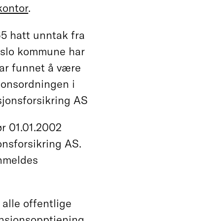
kontor
.
5 hatt unntak fra
 Oslo kommune har
ar funnet å være
jonsordningen i
jonsforsikring AS
r 01.01.2002
onsforsikring AS.
nnmeldes
alle offentlige
ensjonsopptjening