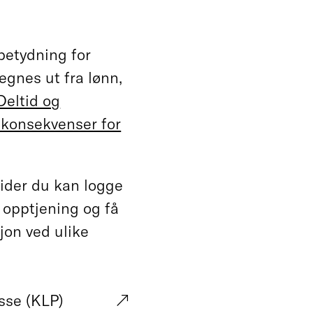
 betydning for
gnes ut fra lønn,
Deltid og
r konsekvenser for
sider du kan logge
n opptjening og få
jon ved ulike
sse (KLP)