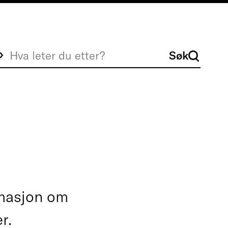
Søk
Søk
rmasjon om
r.