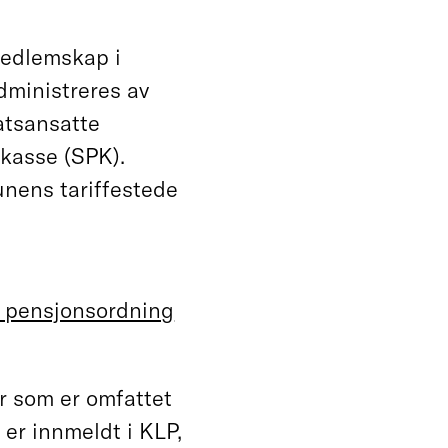
 medlemskap i
dministreres av
atsansatte
skasse (SPK).
nens tariffestede
om pensjonsordning
r som er omfattet
er innmeldt i KLP,