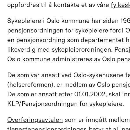
oppfordres til å kontakte et av våre
fylkes
Sykepleiere i Oslo kommune har siden 196
pensjonsordningen for sykepleiere fordi
en pensjonsordning som departementet h
likeverdig med sykepleierordningen. Pens
Oslo kommune administreres av Oslo pens
De som var ansatt ved Oslo-sykehusene fø
(helsereformen), er medlem av Oslo pensj
De som er ansatt etter 01.01.2002, skal i
KLP/Pensjonsordningen for sykepleiere.
Overføringsavtalen
som er inngått mellom 
tjenestepensjonsordninger, betyr at all p