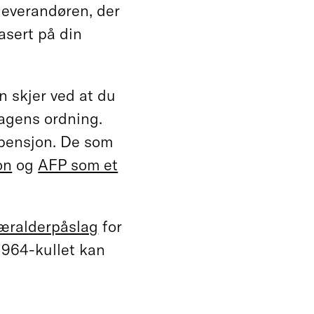
leverandøren, der
asert på din
n skjer ved at du
dagens ordning.
pensjon. De som
on
og
AFP som et
æralderpåslag
for
1964-kullet kan