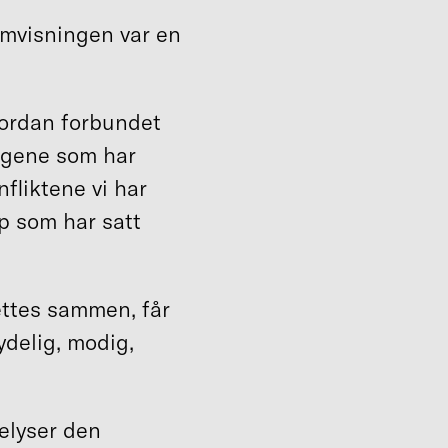
lmvisningen var en
hvordan forbundet
valgene som har
liktene vi har
ap som har satt
ettes sammen, får
ydelig, modig,
belyser den