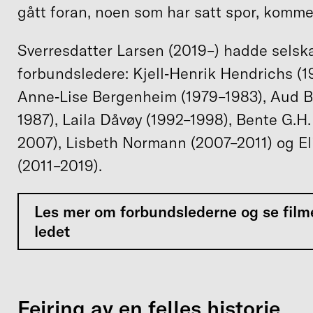
gått foran, noen som har satt spor, komme
Sverresdatter Larsen (2019–) hadde selska
forbundsledere: Kjell‑Henrik Hendrichs (1
Anne‑Lise Bergenheim (1979–1983), Aud 
1987), Laila Dåvøy (1992–1998), Bente G.H.
2007), Lisbeth Normann (2007–2011) og El
(2011–2019).
Les mer om forbundslederne og se film
ledet
Feiring av en felles historie