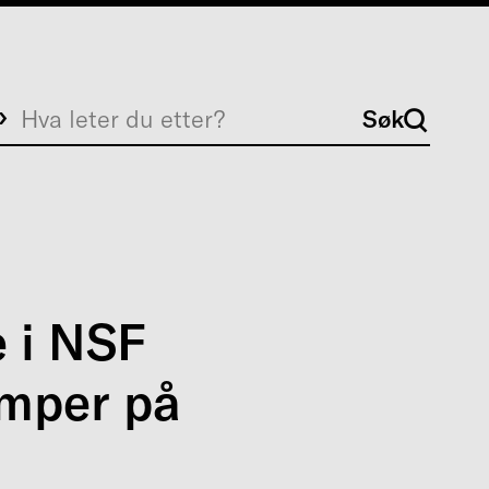
Søk
Søk
e i NSF
amper på