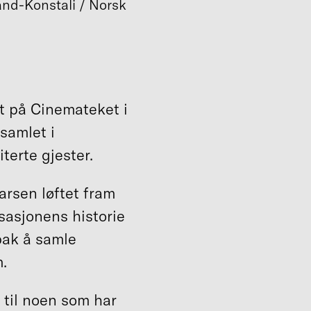
and-Konstali / Norsk
rt på Cinemateket i
 samlet i
terte gjester.
arsen løftet fram
sasjonens historie
bak å samle
m.
 til noen som har