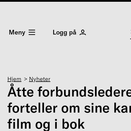
Meny
Logg på
Navigasjonssti
Hjem
Nyheter
Åtte forbundsleder
forteller om sine k
film og i bok