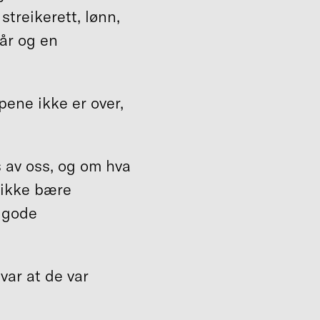
streikerett, lønn,
kår og en
ene ikke er over,
 av oss, og om hva
n ikke bære
, gode
var at de var