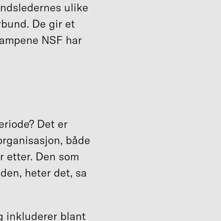
undsledernes ulike
bund. De gir et
i kampene NSF har
periode? Det er
 organisasjon, både
r etter. Den som
 den, heter det, sa
 inkluderer blant