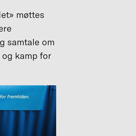
det» møttes
ere
 og samtale om
e og kamp for