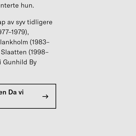
nterte hun.
p av syv tidligere
977–1979),
Blankholm (1983–
 Slaatten (1998–
i Gunhild By
en Da vi