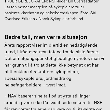
TRUER BEREDSKAPEN: NSF-leder Lill Sverresdatter
Larsen mener mangelen på sykepleiere truer
pasientsikkerheten og helseberedskapen. Foto: Siri
Øverland Eriksen / Norsk Sykepleierforbund
Bedre tall, men verre situasjon
Årets rapport viser imidlertid en nedadgående
trend, i tråd med resultatene fra de siste årene.
Det er i utgangspunktet gledelige nyheter, men vi
har grunn til å tro at dette ikke betyr at det har
blitt enklere å rekruttere sykepleiere,
spesialsykepleiere, jordmødre og
helsefagarbeidere – tvert imot.
– NAV baserer sine tall på utlyste stillinger
arbeidsgivere ikke får kvalifiserte søkere til. NSF
får rapporter fra arbeidsgivere og tillitsvalgte om