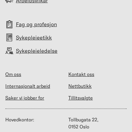
Arbeidsvilkår
Fag og profesjon
Sykepleieetikk
Sykepleieledelse
Om oss
Kontakt oss
Internasjonalt arbeid
Nettbutikk
Saker vi jobber for
Tillitsvalgte
Hovedkontor:
Tollbugata 22,
0152 Oslo