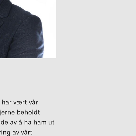
 har vært vår
gjerne beholdt
lede av å ha ham ut
ing av vårt