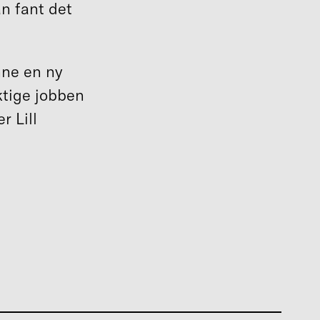
an fant det
nne en ny
ktige jobben
r Lill