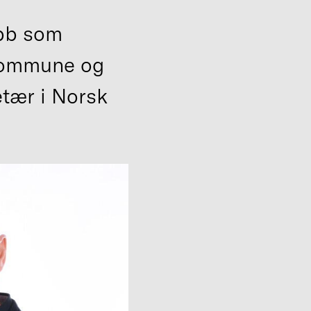
obb som
kommune og
etær i Norsk