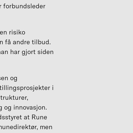
r forbundsleder
en risiko
n få andre tilbud.
han har gjort siden
sen og
illingsprosjekter i
trukturer,
g og innovasjon.
dsstyret at Rune
mmunedirektør, men