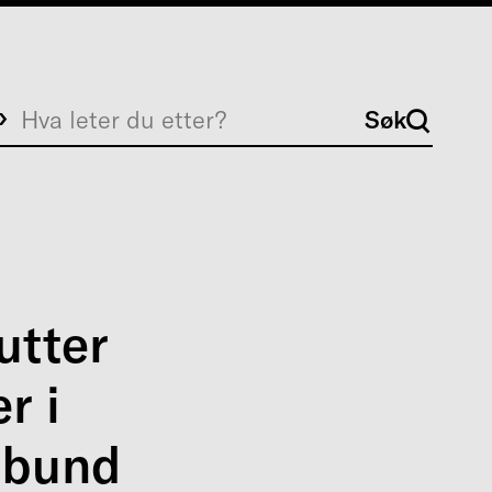
Søk
Søk
utter
r i
rbund