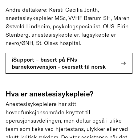
Andre deltakere: Kersti Cecilia Jonth,
anestesisykepleier MSc, VVHF Bærum SH, Maren
Østvold Lindheim, psykologspesialist, OUS, Eirin
Stenberg, anestesisykepleier, fagsykepleier
nevro/ØNH, St. Olavs hospital.
iSupport – basert på FNs
barnekonvensjon - oversatt til norsk
Hva er anestesisykepleie?
Anestesisykepleiere har sitt
hovedfunksjonsområde knyttet til
operasjonsavdelingen, men deltar også i ulike
team som f.eks ved hjertestans, ulykker eller ved
akutt, kritisk sykdom. De yter assistanse når det