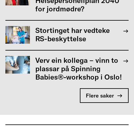
Helsepersonellplan 2040
for jordmødre?
Stortinget har vedteke
RS-beskyttelse
Verv ein kollega – vinn to
plassar på Spinning
Babies®‑workshop i Oslo!
Flere saker