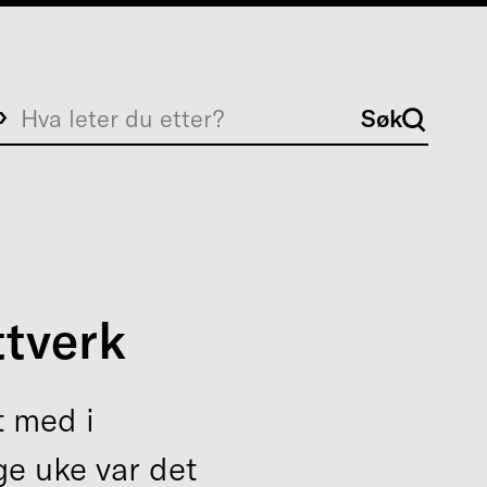
Søk
Søk
tverk
t med i
ge uke var det