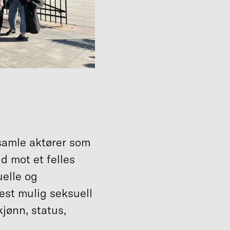
samle aktører som
id mot et felles
uelle og
best mulig seksuell
kjønn, status,