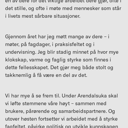
én av dere for det viktige arbeidet dere gjør, ofte i
det stille, og ofte i møte med mennesker som står
i livets mest sårbare situasjoner.
Gjennom året har jeg møtt mange av dere – i
møter, på fagdager, i praksisfeltet og i
undervisning. Jeg blir stadig minnet på hvor mye
klokskap, varme og faglig styrke som finnes i
dette fellesskapet. Det gjør meg både stolt og
takknemlig å få være en del av det.
Vi har mye å se frem til. Under Arendalsuka skal
vi løfte stemmene våre høyt – sammen med
brukere, pårørende og samarbeidspartnere. Og
utover høsten fortsetter vi arbeidet med å styrke
fagfeltet, påvirke politisk og utvikle kunnskapen