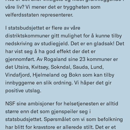
våre liv? Vi mener det er tryggheten som
velferdsstaten representerer.
I statsbudsjettet er flere av våre
distriktskommuner gitt mulighet for å kunne tilby
nedskriving av studiegjeld. Det er en gladsak! Det
har vist seg å ha god effekt der det er
gjennomført. Av Rogaland sine 23 kommuner er
det Utsira, Kvitsøy, Sokndal, Sauda, Lund,
Vindafjord, Hjelmeland og Bokn som kan tilby
innbyggerne en slik ordning. Vi håper det gir
positive utslag.
NSF sine ambisjoner for helsetjenesten er alltid
større enn det som gjenspeiler seg i
statsbudsjettet. Spørsmålet om vi som befolkning
har blitt for kravstore er allerede stilt. Det er et