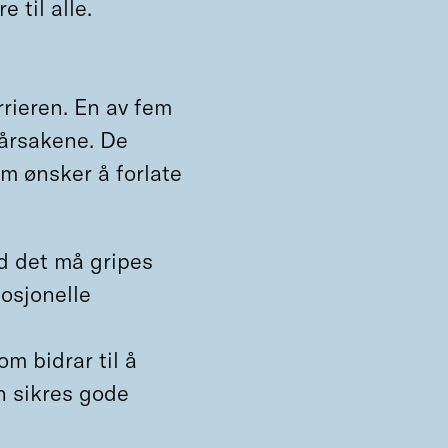
e til alle.
arrieren. En av fem
v årsakene. De
m ønsker å forlate
ld det må gripes
mosjonelle
m bidrar til å
n sikres gode