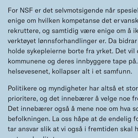
For NSF er det selvmotsigende når spesie
enige om hvilken kompetanse det er vansk
rekruttere, og samtidig være enige om å i
verktøyet lønnsforhandlinger er. Da bidrar 
holde sykepleierne borte fra yrket. Det v
kommunene og deres innbyggere tape på. 
helsevesenet, kollapser alt i et samfunn.
Politikere og myndigheter har altså et sto
prioritere, og det innebærer å velge noe f
Det innebærer også å mene noe om hva som
befolkningen. La oss håpe at de endelig fo
tar ansvar slik at vi også i fremtiden skal