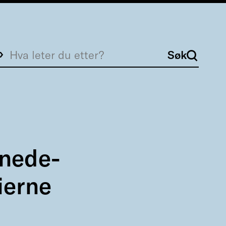
Søk
Søk
 nede-
ierne