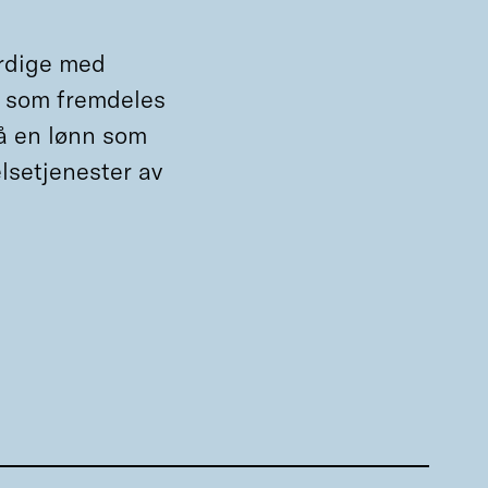
ferdige med
re som fremdeles
å en lønn som
elsetjenester av