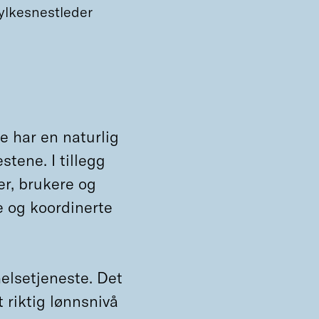
fylkesnestleder
ne har en naturlig
stene. I tillegg
er, brukere og
ge og koordinerte
helsetjeneste. Det
 riktig lønnsnivå