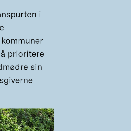
nnspurten i
le
r, kommuner
å prioritere
rdmødre sin
sgiverne