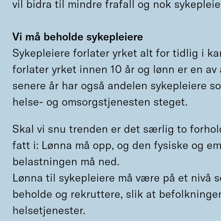
vil bidra til mindre frafall og nok sykepleier
Vi må beholde sykepleiere
Sykepleiere forlater yrket alt for tidlig i k
forlater yrket innen 10 år og lønn er en a
senere år har også andelen sykepleiere so
helse- og omsorgstjenesten steget.
Skal vi snu trenden er det særlig to forho
fatt i: Lønna må opp, og den fysiske og e
belastningen må ned.
Lønna til sykepleiere må være på et nivå so
beholde og rekruttere, slik at befolkninge
helsetjenester.