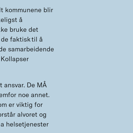
lt kommunene blir
eligst å
kke bruke det
de faktisk til å
il de samarbeidende
Kollapser
rt ansvar. De MÅ
remfor noe annet.
 er viktig for
rstår alvoret og
 ha helsetjenester