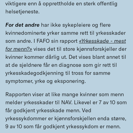
viktigere enn å opprettholde en sterk offentlig
helsetjeneste.
For det andre
har ikke sykepleiere og flere
kvinnedominerte yrker samme rett til yrkesskader
som andre. I FAFO sin rapport
«Yrkesskade - mest
for menn?»
vises det til store kjønnsforskjeller der
kvinner kommer dårlig ut. Det vises blant annet til
at de sjeldnere får en diagnose som gir rett til
yrkesskadegodkjenning til tross for samme
symptomer, yrke og eksponering.
Rapporten viser at like mange kvinner som menn
melder yrkesskader til NAV. Likevel er 7 av 10 som
får godkjent yrkesskade menn. Ved
yrkessykdommer er kjønnsforskjellen enda større,
9 av 10 som får godkjent yrkessykdom er menn.