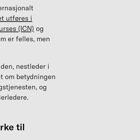
ernasjonalt
t utføres i
urses (ICN)
og
om er felles, men
den, nestleder i
et om betydningen
gstjenesten, og
erledere.
ke til