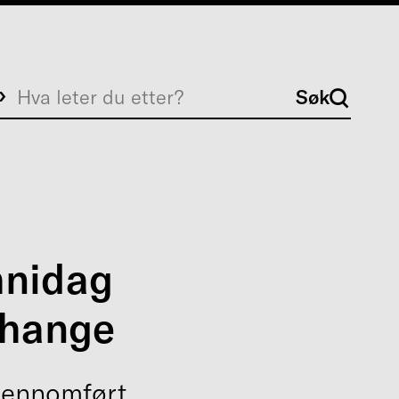
Søk
Søk
mnidag
change
jennomført