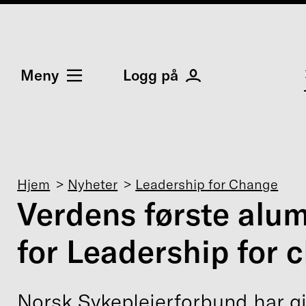
Meny
Logg på
Navigasjonssti
Hjem
Nyheter
Leadership for Change
Verdens første alu
for Leadership for 
Norsk Sykepleierforbund har g