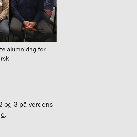
ste alumnidag for
orsk
 2 og 3 på verdens
ge
.