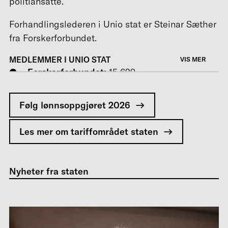
politiansatte.
Forhandlingslederen i Unio stat er Steinar Sæther
fra Forskerforbundet.
MEDLEMMER I UNIO STAT
VIS MER
Forskerforbundet:
15 629
Politiets Fellesforbund:
14 378
Utdanningsforbundet:
2404
Følg lønnsoppgjøret 2026
Norsk Sykepleierforbund:
1729
Akademikerforbundet:
1421
Les mer om tariffområdet staten
Skatterevisorenes Forening:
385
Norsk Ergoterapeutforbund:
232
Norsk Fysioterapeutforbund:
218
Nyheter fra staten
Bibliotekarforbundet:
156
Det norske maskinistforbund:
27
Norsk logopedforbund:
24
Spir:
20