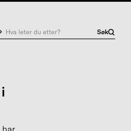
Søk
Søk
i
 har