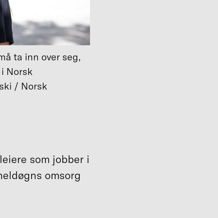
må ta inn over seg,
 i Norsk
ski / Norsk
leiere som jobber i
 heldøgns omsorg