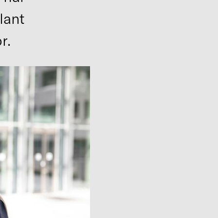
lant
r.