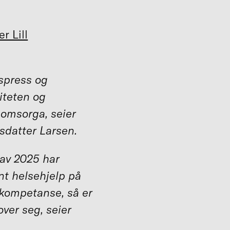
r Lill
dspress og
iteten og
eomsorga, seier
esdatter Larsen.
 av 2025 har
nt helsehjelp på
kompetanse, så er
over seg, seier