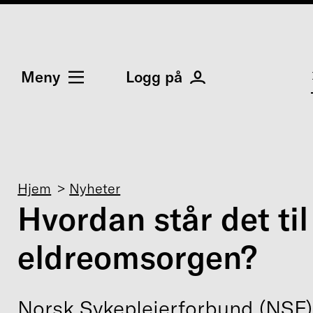
Meny
Logg på
Navigasjonssti
Hjem
Nyheter
Hvordan står det til 
eldreomsorgen?
Norsk Sykepleierforbund (NSF)