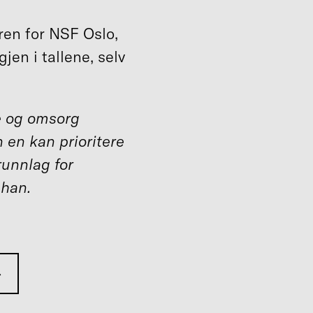
ren for NSF Oslo,
jen i tallene, selv
ie og omsorg
 en kan prioritere
unnlag for
 han.