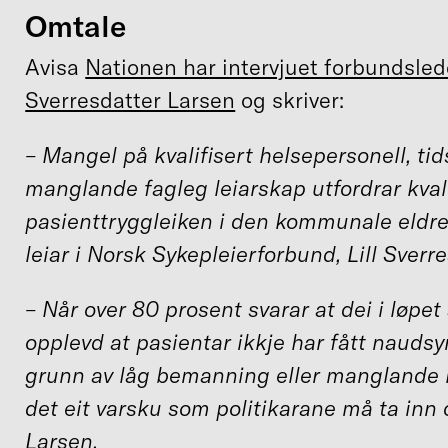
Omtale
Avisa
Nationen har intervjuet forbundslede
Sverresdatter Larsen
og skriver:
– Mangel på kvalifisert helsepersonell, ti
manglande fagleg leiarskap utfordrar kval
pasienttryggleiken i den kommunale eldr
leiar i Norsk Sykepleierforbund, Lill Sverr
– Når over 80 prosent svarar at dei i løpet
opplevd at pasientar ikkje har fått naudsy
grunn av låg bemanning eller manglande 
det eit varsku som politikarane må ta inn 
Larsen.