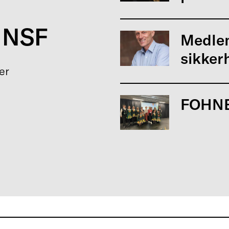
 NSF
Medle
sikker
er
FOHNE