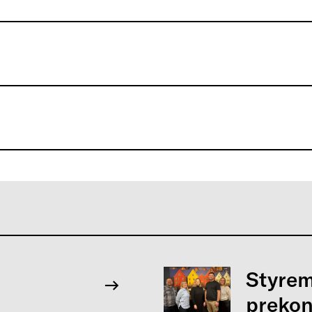
Styrem
prekon