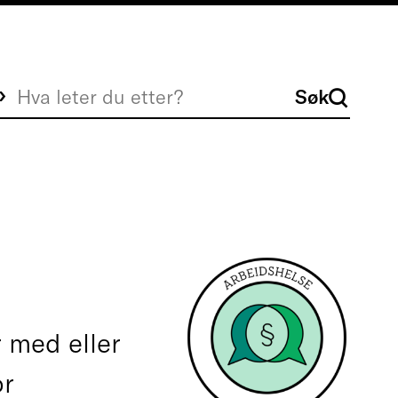
Søk
Søk
 med eller
or