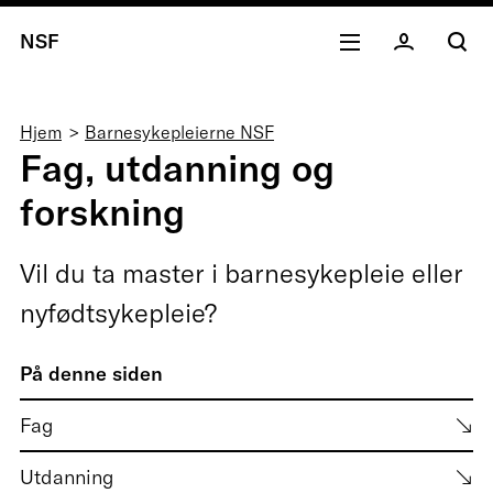
NSF
Navigasjonssti
Hjem
Barnesykepleierne NSF
Fag, utdanning og
forskning
Vil du ta master i barnesykepleie eller
nyfødtsykepleie?
På denne siden
Fag
Utdanning