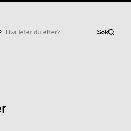
Søk
Søk
er