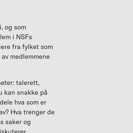
uli, og som
dlem i NSFs
iere fra fylket som
ne av medlemmene
ter: talerett,
du kan snakke på
 dele hva som er
 av? Hva trenger de
s saker og
iskuterer.