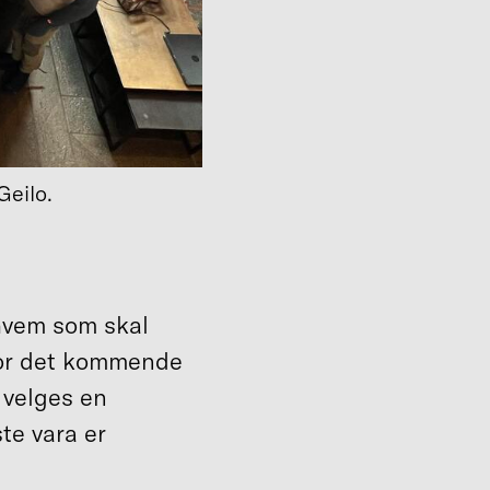
Geilo.
hvem som skal
for det kommende
 velges en
te vara er