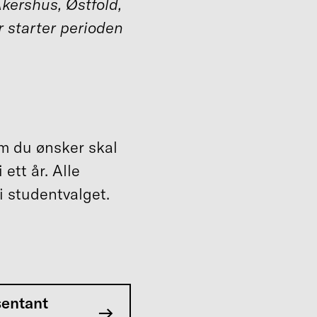
Akershus, Østfold,
 starter perioden
em du ønsker skal
ett år. Alle
 studentvalget.
sentant