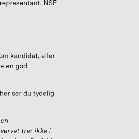
srepresentant, NSF
som kandidat, eller
re en god
 her ser du tydelig
 en
vervet trer ikke i