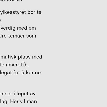
lkesstyret bør ta
e
lverdig medlem
andre temaer som
omatisk plass med
 stemmerett).
legat for å kunne
anser i løpet av
lag. Her vil man