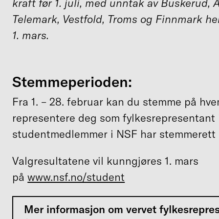
kraft før 1. juli, med unntak av Buskerud, 
Telemark, Vestfold, Troms og Finnmark her
1. mars.
Stemmeperioden:
Fra 1. – 28. februar kan du stemme på hv
representere deg som fylkesrepresentant i 
studentmedlemmer i NSF har stemmerett i
Valgresultatene vil kunngjøres 1. mars
på
www.nsf.no/student
Mer informasjon om vervet fylkesrepre