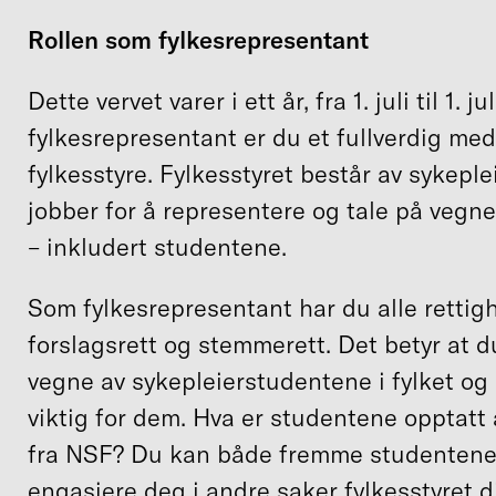
Rollen som fylkesrepresentant
Dette vervet varer i ett år, fra 1. juli til 1. j
fylkesrepresentant er du et fullverdig me
fylkesstyre. Fylkesstyret består av sykeple
jobber for å representere og tale på veg
– inkludert studentene.
Som fylkesrepresentant har du alle rettighe
forslagsrett og stemmerett. Det betyr at 
vegne av sykepleierstudentene i fylket og
viktig for dem. Hva er studentene opptatt
fra NSF? Du kan både fremme studentene
engasjere deg i andre saker fylkesstyret d