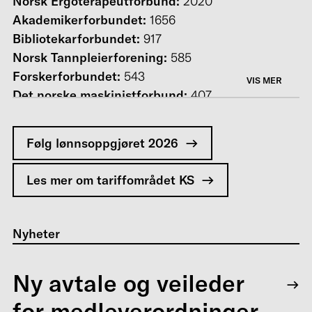
Norsk Ergoterapeutforbund:
2020
Akademikerforbundet:
1656
Bibliotekarforbundet:
917
Norsk Tannpleierforening:
585
Forskerforbundet:
543
VIS MER
Det norske maskinistforbund:
407
Norsk logopedforbund:
182
Norsk Radiografforbund:
13
Følg lønnsoppgjøret 2026
Spir:
13
Les mer om tariffområdet KS
Nyheter
Ny avtale og veileder
for medleverordninger