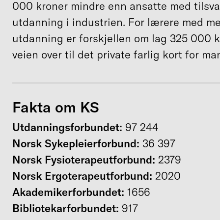
000 kroner mindre enn ansatte med tilsv
utdanning i industrien. For lærere med mer
utdanning er forskjellen om lag 325 000 kr
veien over til det private farlig kort for ma
Fakta
om KS
Utdanningsforbundet:
97 244
Norsk Sykepleierforbund:
36 397
Norsk Fysioterapeutforbund:
2379
Norsk Ergoterapeutforbund:
2020
Akademikerforbundet:
1656
Bibliotekarforbundet:
917