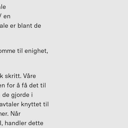
ale
/ en
ale er blant de
komme til enighet,
sk skritt. Våre
 for å få det til
 de gjorde i
avtaler knyttet til
mer. Når
l, handler dette