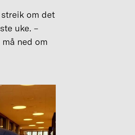
i streik om det
ste uke. –
n må ned om