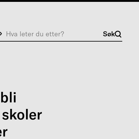
Søk
Søk
bli
 skoler
er