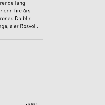
arende lang
 enn fire års
oner. Da blir
nge, sier Røsvoll.
VIS MER