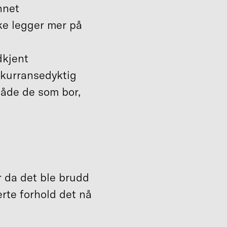
nnet
ke legger mer på
dkjent
nkurransedyktig
 både de som bor,
r da det ble brudd
erte forhold det nå