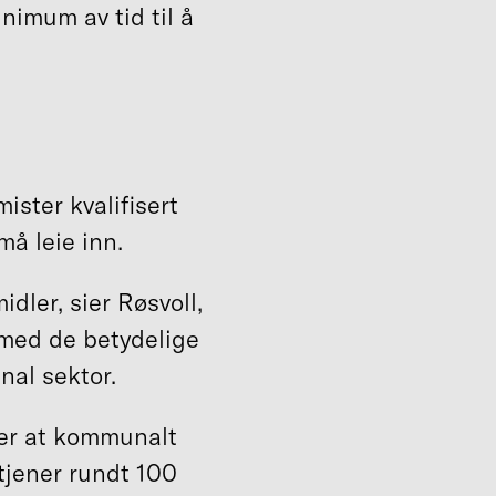
nimum av tid til å
ster kvalifisert
må leie inn.
dler, sier Røsvoll,
k med de betydelige
nal sektor.
 er at kommunalt
 tjener rundt 100