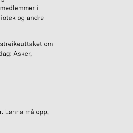
0 medlemmer i
bliotek og andre
 streikeuttaket om
dag: Asker,
r. Lønna må opp,